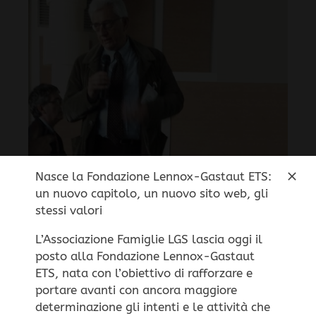
Nasce la Fondazione Lennox-Gastaut ETS:
un nuovo capitolo, un nuovo sito web, gli
stessi valori
L’Associazione Famiglie LGS lascia oggi il
posto alla Fondazione Lennox-Gastaut
Questo sito non utilizza cookie di profilazione
ETS, nata con l’obiettivo di rafforzare e
portare avanti con ancora maggiore
personale, ma solo cookie tecnici per il corretto
determinazione gli intenti e le attività che
funzionamento della navigazione.
Impostazione dei