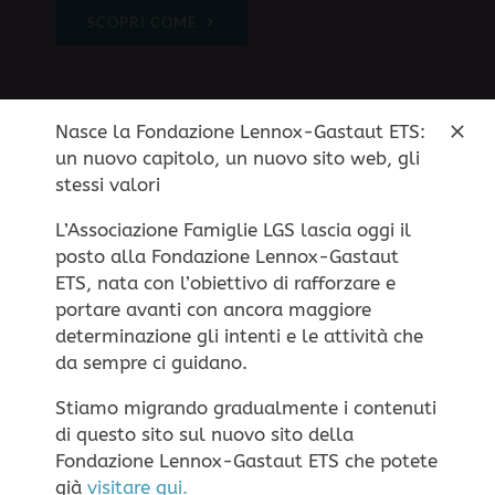
SCOPRI COME
Nasce la Fondazione Lennox-Gastaut ETS:
un nuovo capitolo, un nuovo sito web, gli
stessi valori
DEVOLVI IL TUO
5X1000
L’Associazione Famiglie LGS lascia oggi il
posto alla Fondazione Lennox-Gastaut
Questo sito non utilizza cookie di profilazione
ETS, nata con l’obiettivo di rafforzare e
Basta barrare la casella
portare avanti con ancora maggiore
personale, ma solo cookie tecnici per il corretto
intitolata “
Sostegno del
determinazione gli intenti e le attività che
funzionamento della navigazione.
Impostazione dei
volontariato e delle altre
da sempre ci guidano.
Cookie
ACCETTA
RIFIUTA
organizzazioni non lucrative di
Stiamo migrando gradualmente i contenuti
utilità sociale…
” e scrivere il
di questo sito sul nuovo sito della
codice fiscale
Fondazione Lennox-Gastaut ETS che potete
già
visitare qui.