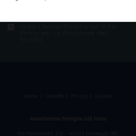
9 1 3 8 5 2 3 0 3 7 9
Leggi i bonus fiscali a cui si ha
diritto per la donazione del
5x1000
Home
Contatti
Privacy
Cookies
Associazione Famiglie LGS Italia
Via Farmacista 1/b - 42015 Correggio (RE)