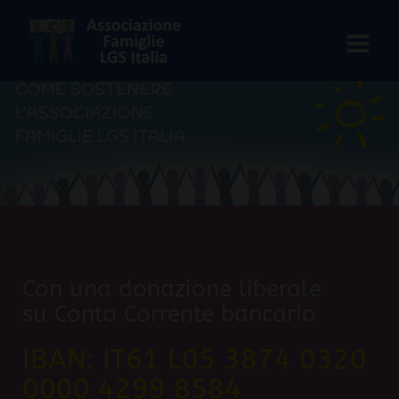
Salta
al
contenuto
Con una donazione liberale
su Conto Corrente bancario
IBAN: IT61 L05 3874 0320
0000 4299 8584