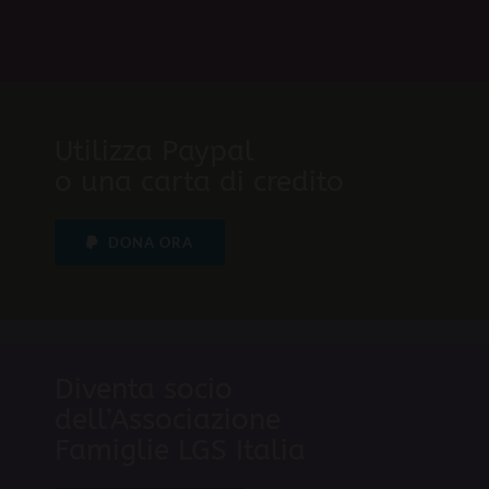
Utilizza Paypal
o una carta di credito
DONA ORA
Diventa socio
dell’Associazione
Famiglie LGS Italia