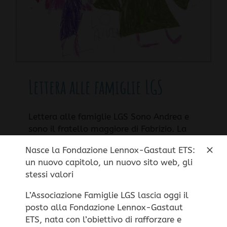
Lettera alle famiglie LGS
Lettera alle famiglie LGS Sono Andrea e
sono il fratello maggiore di Fabrizio. La
conoscenza del LGS l'ho avuta a 4 anni,
Nasce la Fondazione Lennox-Gastaut ETS:
quando mio fratello ha compiuto 3 mesi .
un nuovo capitolo, un nuovo sito web, gli
In breve tempo mi fu chiaro
stessi valori
L’Associazione Famiglie LGS lascia oggi il
posto alla Fondazione Lennox-Gastaut
Questo sito non utilizza cookie di profilazione
ETS, nata con l’obiettivo di rafforzare e
1
2