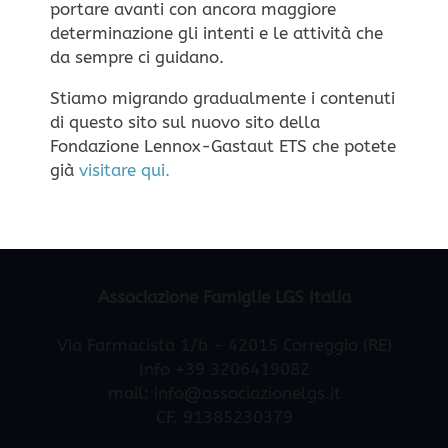
portare avanti con ancora maggiore
personale, ma solo cookie tecnici per il corretto
determinazione gli intenti e le attività che
funzionamento della navigazione.
Impostazione dei
da sempre ci guidano.
Cookie
ACCETTA
RIFIUTA
Stiamo migrando gradualmente i contenuti
di questo sito sul nuovo sito della
Fondazione Lennox-Gastaut ETS che potete
già
visitare qui.
Home
Contatti
Privacy
Cookies
Associazione Famiglie LGS Italia
Via Farmacista 1/b - 42015 Correggio (RE)
Info +39 3206419082
mail:
info@associazionelgs.it
CF. 91385230379