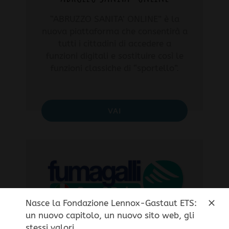
“ABRUZZO SANITA’ ONLINE” è la
nuova piattaforma che consentirà a
tutti i cittadini di accedere a
funzioni digitali e sostituire così le
funzioni classiche di “sportello”.
VAI
Nasce la Fondazione Lennox-Gastaut ETS:
un nuovo capitolo, un nuovo sito web, gli
FUMAGALLI Casco Comfort
stessi valori