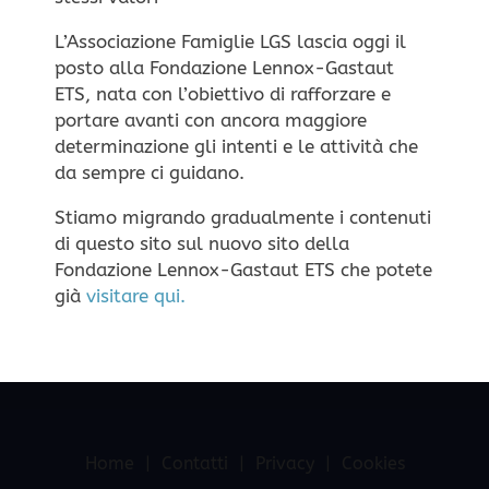
Protection
L’Associazione Famiglie LGS lascia oggi il
posto alla Fondazione Lennox-Gastaut
Dispositivi di protezione per la testa
Questo sito non utilizza cookie di profilazione
ETS, nata con l’obiettivo di rafforzare e
in caso di cadute
portare avanti con ancora maggiore
personale, ma solo cookie tecnici per il corretto
Disponibile in 6 misure
determinazione gli intenti e le attività che
funzionamento della navigazione.
Impostazione dei
da sempre ci guidano.
Cookie
ACCETTA
RIFIUTA
Stiamo migrando gradualmente i contenuti
VAI
di questo sito sul nuovo sito della
Fondazione Lennox-Gastaut ETS che potete
già
visitare qui.
Home
Contatti
Privacy
Cookies