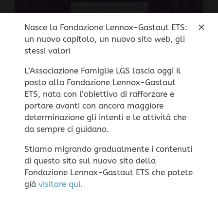
Nasce la Fondazione Lennox-Gastaut ETS:
un nuovo capitolo, un nuovo sito web, gli
stessi valori
Le Epilessie Rare e Complesse –
webinar 19 febbraio 2021
L’Associazione Famiglie LGS lascia oggi il
posto alla Fondazione Lennox-Gastaut
Questo sito non utilizza cookie di profilazione
ETS, nata con l’obiettivo di rafforzare e
portare avanti con ancora maggiore
Le Epilessie Rare e Complesse - webinar
personale, ma solo cookie tecnici per il corretto
determinazione gli intenti e le attività che
19 febbraio 2021 >> Scarica la locandina
funzionamento della navigazione.
Impostazione dei
da sempre ci guidano.
in formato pdf >> Link per l'iscrizione al
Cookie
ACCETTA
RIFIUTA
webinar
Stiamo migrando gradualmente i contenuti
di questo sito sul nuovo sito della
Fondazione Lennox-Gastaut ETS che potete
già
visitare qui.