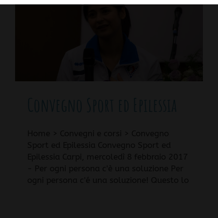
Convegno Sport ed Epilessia
Home > Convegni e corsi > Convegno
Sport ed Epilessia Convegno Sport ed
Epilessia Carpi, mercoledì 8 febbraio 2017
- Per ogni persona c'è una soluzione Per
ogni persona c'é una soluzione! Questo lo