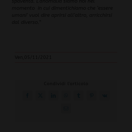
spaventa. L’anomalia siamo noi nel
momento in cui dimentichiamo che ‘essere
umani’ vuol dire aprirsi all’altro, arricchirsi
dal diverso.
”
Ven,05/11/2021
Condividi l'articolo
Facebook
X
LinkedIn
WhatsApp
Tumblr
Pinterest
Vk
Email