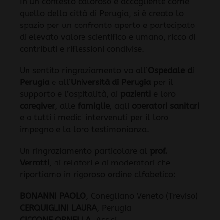
In un contesto caloroso e accogliente come
quello della città di Perugia, si è creato lo
spazio per un confronto aperto e partecipato
di elevato valore scientifico e umano, ricco di
contributi e riflessioni condivise.
Un sentito ringraziamento va all’
Ospedale di
Perugia
e all’
Università di Perugia
per il
supporto e l’ospitalità, ai
pazienti
e loro
caregiver
, alle
famiglie
, agli
operatori sanitari
e a tutti i medici intervenuti per il loro
impegno e la loro testimonianza.
Un ringraziamento particolare al
prof.
Verrotti
, ai relatori e ai moderatori che
riportiamo in rigoroso ordine alfabetico:
BONANNI PAOLO
, Conegliano Veneto (Treviso)
CERQUIGLINI LAURA
, Perugia
CICCONE ORNELLA
, Assisi