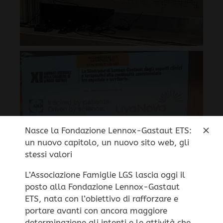
Nasce la Fondazione Lennox-Gastaut ETS:
un nuovo capitolo, un nuovo sito web, gli
stessi valori
L’Associazione Famiglie LGS lascia oggi il
posto alla Fondazione Lennox-Gastaut
Questo sito non utilizza cookie di profilazione
ETS, nata con l’obiettivo di rafforzare e
portare avanti con ancora maggiore
personale, ma solo cookie tecnici per il corretto
determinazione gli intenti e le attività che