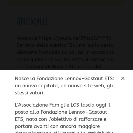
Anomalie
Anoᴟalie https://youtu.be/8fnsoGTYPRo
Servizio della rubrica "Salute" sulla sesta
Giornata Mondiale della LGS in occasione
della quale si è svolta, sotto il patrocinio
del Comune di Nola nella chiesa dei
Nasce la Fondazione Lennox-Gastaut ETS:
un nuovo capitolo, un nuovo sito web, gli
stessi valori
L’Associazione Famiglie LGS lascia oggi il
posto alla Fondazione Lennox-Gastaut
Questo sito non utilizza cookie di profilazione
ETS, nata con l’obiettivo di rafforzare e
portare avanti con ancora maggiore
personale, ma solo cookie tecnici per il corretto